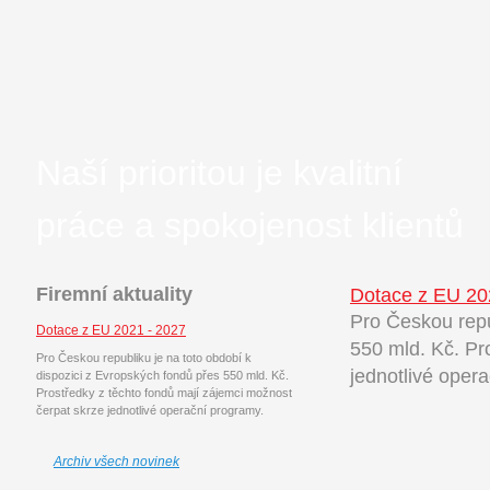
Naší prioritou je kvalitní
práce a spokojenost klientů
Firemní aktuality
Dotace z EU 20
Pro Českou repu
Dotace z EU 2021 - 2027
550 mld. Kč. Pr
Pro Českou republiku je na toto období k
jednotlivé oper
dispozici z Evropských fondů přes 550 mld. Kč.
Prostředky z těchto fondů mají zájemci možnost
čerpat skrze jednotlivé operační programy.
Archiv všech novinek