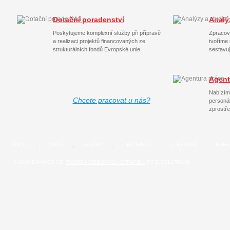
Dotační poradenství
Analý
Poskytujeme komplexní služby při přípravě
Zpracov
a realizaci projektů financovaných ze
tvoříme 
strukturálních fondů Evropské unie.
sestavu
Agent
Nabízíme
Chcete pracovat u nás?
personál
zprostř
ÚVOD
O NÁS
SLUŽBY
PROJEKTY
IT ŘEŠENÍ
REFE
© 2010 DAMACO.CZ,
TVORBA WEBOVÝCH STRÁNEK
BY E-SOLUTIONS